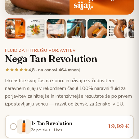
FLUID ZA HITREJŠO PORJAVITEV
Nega Tan Revolution
4,8 · na osnovi 464 mnenj
Izkoristite svoj čas na soncu in uživajte v čudovitem
naravnem sijaju v rekordnem času! 100% naravni fluid za
porjavitev za hitrejše in intenzivnejše rezultate že po prvem
izpostavljanju soncu — razvit od žensk, za ženske, v EU.
1× Tan Revolution
19,99 €
Za preizkus · 1 kos