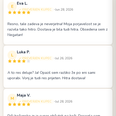
Eva L.
E
PREVERJEN KUPEC
Jun 28, 2026
•
Resno, tale zadeva je neverjetna! Moja porjavelost se je
razvila tako hitro. Dostava je bila tudi hitra. Obsedena sem z
Negatan!
Luka P.
L
PREVERJEN KUPEC
Jul 26, 2026
•
A to res deluje? Ja! Opazil sem razliko že po eni sami
uporabi. Vonj je tudi res prijeten. Hitra dostava!
Maja V.
M
PREVERJEN KUPEC
Jul 28, 2026
•
Diši božansko in je super občutek na koži. Dosegla sem