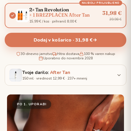
NAJBOLJ PRILJUBLJENO
2× Tan Revolution
31,98 €
+ 1 BREZPLAČEN After Tan
39,98 €
15,99 € / kos · prihraniš 8,00 €
Dodaj v košarico · 31,98 €
30-dnevno jamstvo
Hitra dostava
100 % varen nakup
Uporabno do novembra 2028
Tvoje darilo:
After Tan
150 ml · vrednost 12,99 € · 237+ mnenj