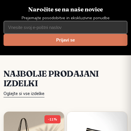
Revolution in upoštevajte odgovorne smernice za
Naročite se na naše novice
izpostavljanje soncu.
Prejemajte posodobitve in ekskluzivne ponudbe
Prijavi se
NAJBOLJE PRODAJANI
IZDELKI
Oglejte si vse izdelke
-11%