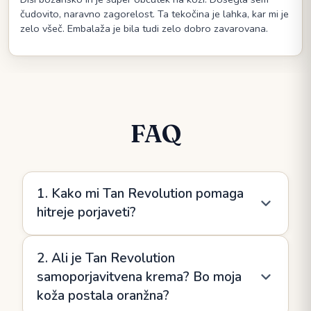
čudovito, naravno zagorelost. Ta tekočina je lahka, kar mi je
zelo všeč. Embalaža je bila tudi zelo dobro zavarovana.
FAQ
1. Kako mi Tan Revolution pomaga
hitreje porjaveti?
Tan Revolution vsebuje naravna olja in beta-
2. Ali je Tan Revolution
karoten, ki podpirajo proizvodnjo melanina in
samoporjavitvena krema? Bo moja
pomagajo vaši koži, da se bolj učinkovito odzove
koža postala oranžna?
na izpostavljanje soncu. To pomeni globljo, bolj