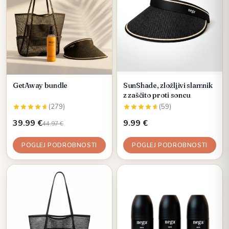
GetAway bundle
SunShade, zložljivi slamnik
z zaščito proti soncu
(279)
(59)
39.99 €
9.99 €
44.97 €
POGLEJ PODROBNOSTI
POGLEJ PODROBNOSTI